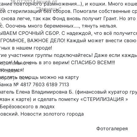
18.07.2024
акция от
ание повторного размножения...), и кошки. Много кош
ию
"Зарницы"
ой стерилизаций без сборов. Помогали собственные ср
 снова легче, так как Фонд вновь получит Грант. Но эт
е
с. Ооочень много беременных…., тянуть нельзя.
ЫВАЕМ СРОЧНЫЙ СБОР. С надеждой, что всё получитс
ОГРОМНОЕ, ВАЖНОЕ ДЕЛО! Каждый может внести свою 
ных в нашем городе!
ие участники группы подключайтесь! Даже если каждый
ится! Мы очень в это верим! СПАСИБО ВСЕМ!!!
ворительного
лючаемся!
«Подари
числять помощь можно на карту
оброту» есть
анка № 4817 7603 6189 7113
атель Елена Владимировна Б. (финансовый куратор гру
язан к карте) и сделать пометку «СТЕРИЛИЗАЦИЯ »
Берёзовского в людях
овский. Новости золотого города
Фотогалерея