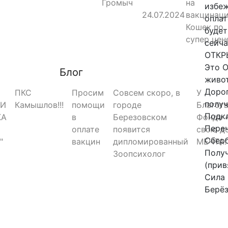
Громыч
на
избеж
24.07.2024
вакцинац
оплат
Кошек по
будет
супер цен
сейча
ОТКР
Это 
Блог
живот
Дорог
ПКС
Просим
Совсем скоро, в
У
получ
РИ
Камышлов!!!
помощи
городе
Благот
Подк
КА
в
Березовском
Фонда 
Пере
оплате
появится
свою д
Сберб
"
вакцин
дипломированный
МЕЧТА!
Получ
Зоопсихолог
(прив
Сила 
Берёз