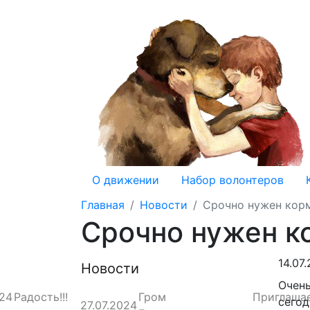
О движении
Набор волонтеров
Главная
Новости
Срочно нужен корм
Срочно нужен к
14.07
Новости
Очень
024
Радость!!!
Гром
Приглаша
сегод
27.07.2024