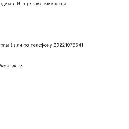
одимо. И ещё закончивается
уппы ) или по телефону
89221075541
Вконтакте.