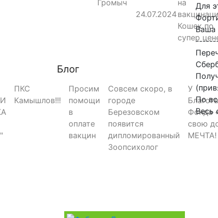
Громыч
на
Для э
24.07.2024
вакцинац
Форти
Кошек по
Ваша 
супер цен
------
Пере
Сбер
Блог
Получ
(прив
ПКС
Просим
Совсем скоро, в
У
По в
РИ
Камышлов!!!
помощи
городе
Благот
Весь 
КА
в
Березовском
Фонда 
оплате
появится
свою д
"
вакцин
дипломированный
МЕЧТА!
Зоопсихолог