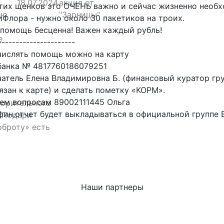
18.07.2024
акция от
тих щенков это ОЧЕНЬ важно и сейчас жизненно необх
ию
"Зарницы"
Флора - нужно около 30 пакетиков на троих.
помощь бесценна! Важен каждый рубль!
е
----------------------
числять помощь можно на карту
банка № 4817760186079251
атель Елена Владимировна Б. (финансовый куратор гр
язан к карте) и сделать пометку «КОРМ».
сем вопросам
89002111445 Ольга
ворительного
фин.отчет будет выкладываться в официальной группе 
«Подари
оброту» есть
Наши партнеры