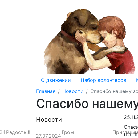
О движении
Набор волонтеров
Главная
Новости
Спасибо нашему зо
Спасибо нашему
25.11
Новости
Спаси
024
Радость!!!
Гром
Приглаша
(на "
27.07.2024