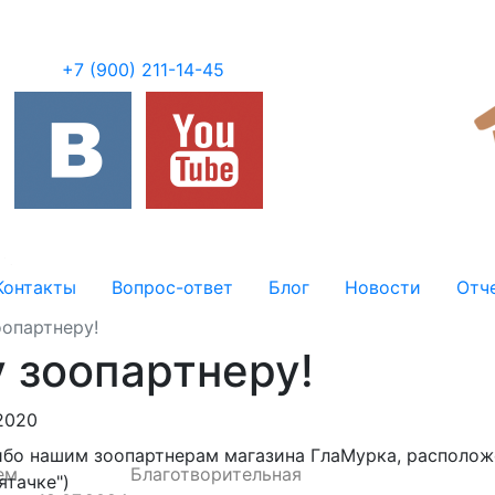
+7 (900) 211-14-45
Контакты
Вопрос-ответ
Блог
Новости
Отч
опартнеру!
 зоопартнеру!
.2020
бо нашим зоопартнерам магазина ГлаМурка, расположе
ем
Благотворительная
пятачке")