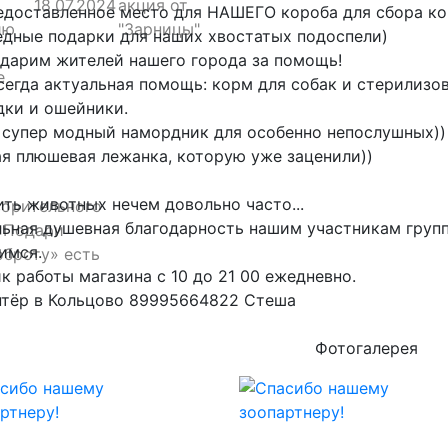
18.07.2024
акция от
едоставленное место для НАШЕГО короба для сбора к
ию
"Зарницы"
дные подарки для наших хвостатых подоспели)
дарим жителей нашего города за помощь!
е
сегда актуальная помощь: корм для собак и стерилизо
ки и ошейники.
супер модный намордник для особенно непослушных))
я плюшевая лежанка, которую уже заценили))
ть животных нечем довольно часто...
ворительного
ьная душевная благодарность нашим участникам груп
«Подари
имся.
оброту» есть
к работы магазина с 10 до 21 00 ежедневно.
нтёр в Кольцово 89995664822 Стеша
Фотогалерея