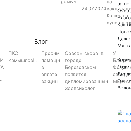
Громыч
на
за пр
24.07.2024
вакцинац
Очере
Кошек по
Благо
супер цен
Как в
Повод
Даже 
Блог
Мягка
ПКС
Просим
Совсем скоро, в
У
Корми
РИ
Камышлов!!!
помощи
городе
Благот
Отдел
КА
в
Березовском
Фонда 
Держ
оплате
появится
свою д
Графи
"
вакцин
дипломированный
МЕЧТА!
Воло
Зоопсихолог