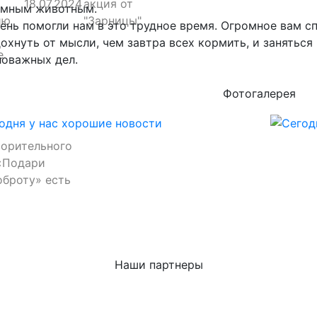
18.07.2024
акция от
омным животным.
ию
"Зарницы"
ень помогли нам в это трудное время. Огромное вам с
охнуть от мысли, чем завтра всех кормить, и заняться
е
оважных дел.
Фотогалерея
ворительного
«Подари
оброту» есть
Наши партнеры