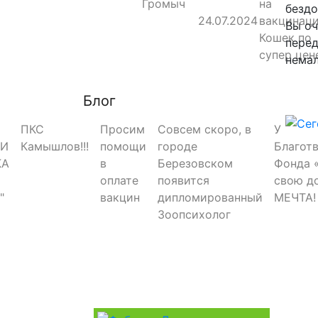
Громыч
на
безд
24.07.2024
вакцинац
Вы оч
Кошек по
перед
супер цен
немал
Блог
ПКС
Просим
Совсем скоро, в
У
РИ
Камышлов!!!
помощи
городе
Благот
КА
в
Березовском
Фонда 
оплате
появится
свою д
"
вакцин
дипломированный
МЕЧТА!
Зоопсихолог