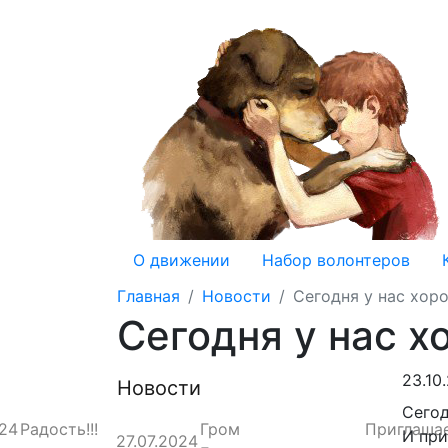
О движении
Набор волонтеров
Главная
Новости
Сегодня у нас хор
Сегодня у нас 
23.10
Новости
Сегод
024
Радость!!!
Гром
Приглаша
И при
27.07.2024