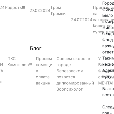
Город
024
Радость!!!
Гром
Приглаша
Фонд 
27.07.2024
Громыч
на
Было
24.07.2024
вакцинац
выигр
Кошек по
живот
супер цен
бездо
Фонд
важну
Блог
ответ
Таким
ПКС
Просим
Совсем скоро, в
У
неск
РИ
Камышлов!!!
помощи
городе
Благот
Адекв
КА
в
Березовском
Фонда 
будущ
оплате
появится
свою д
"
вакцин
дипломированный
МЕЧТА!
Благо
Зоопсихолог
всех 
Следу
повыш