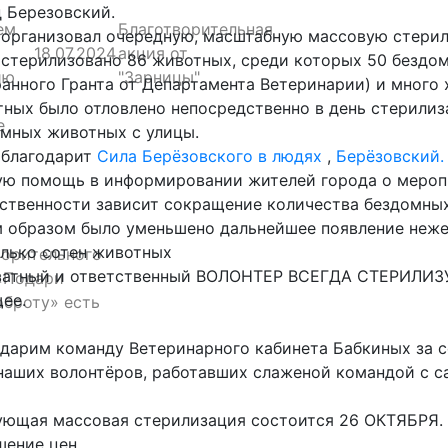
 Березовский.
ем
Благотворительная
организовал очередную, масштабную массовую стери
18.07.2024
акция от
 стерилизовано 86
животных, среди которых 50 бездо
ию
"Зарницы"
анного Гранта от Департамента Ветеринарии) и много 
ных было отловлено непосредственно в день стерилиза
е
мных животных с улицы.
 благодарит
Сила Берёзовского в людях
,
Берёзовский.
ю помощь в информировании жителей города о меропр
ственности зависит сокращение количества бездомны
 образом было уменьшено дальнейшее появление неже
олько сотен животных
ворительного
атный и ответственный ВОЛОНТЕР ВСЕГДА СТЕРИЛИЗУЕ
«Подари
ее.
оброту» есть
дарим команду Ветеринарного кабинета Бабкиных за с
наших волонтёров, работавших слаженой командой с са
ющая массовая стерилизация состоится 26 ОКТЯБРЯ. 
ение цен.