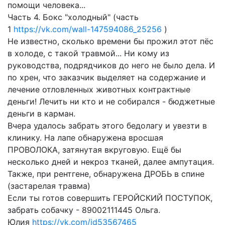
помощи человека...
Часть 4. Бокс "холодный" (часть
1
https://vk.com/wall-147594086_25256
)
Не известно, сколько времени бы прожил этот пёс
в холоде, с такой травмой... Ни кому из
руководства, подрядчиков до него не было дела. И
по хрен, что заказчик выделяет на содержание и
лечение отловленных животных контрактные
деньги! Лечить ни кто и не собирался - бюджетные
деньги в карман.
Вчера удалось забрать этого бедолагу и увезти в
клинику. На лапе обнаружена вросшая
ПРОВОЛОКА, затянутая вкруговую. Ещё бы
несколько дней и некроз тканей, далее ампутация.
Также, при рентгене, обнаружена ДРОБЬ в спине
(застарелая травма)
Если ты готов совершить ГЕРОЙСКИЙ ПОСТУПОК,
забрать собачку -
89002111445 Ольга.
Юлия
https://vk.com/id53567465