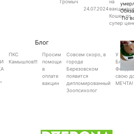
Громыч
на
умерл
24.07.2024
вакцинац
Обяза
Кошек по
По вс
супер цен
Блог
ПКС
Просим
Совсем скоро, в
У
РИ
Камышлов!!!
помощи
городе
Благот
КА
в
Березовском
Фонда 
оплате
появится
свою д
"
вакцин
дипломированный
МЕЧТА!
Зоопсихолог