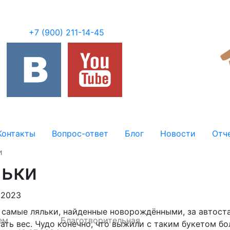
+7 (900) 211-14-45
Контакты
Вопрос-ответ
Блог
Новости
Отч
и
льки
.2023
самые ляльки, найденные новорождёнными, за автоста
ем
Благотворительная
ать вес
. Чудо конечно, что выжили с таким букетом б