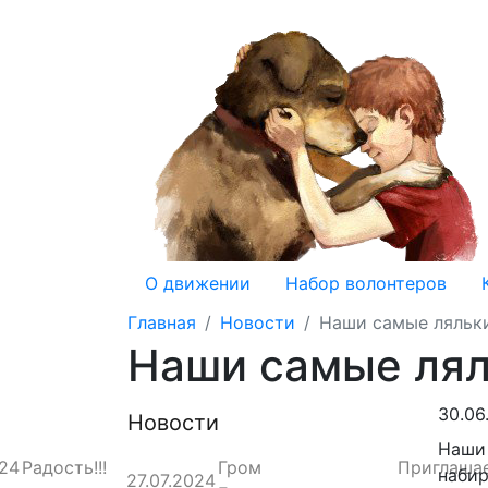
О движении
Набор волонтеров
Главная
Новости
Наши самые ляльк
Наши самые ля
30.06
Новости
Наши 
024
Радость!!!
Гром
Приглаша
набир
27.07.2024