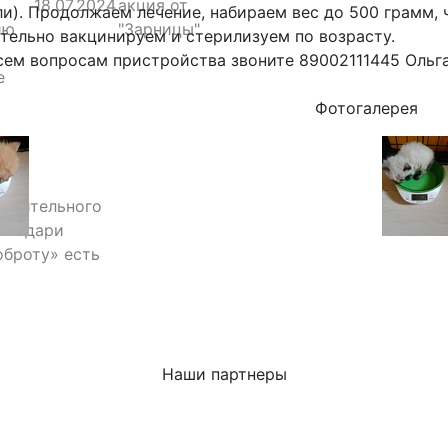
18.07.2024
акция от
и). Продолжаем лечение, набираем вес до 500 грамм, 
ию
"Зарницы"
тельно вакцинируем и стерилизуем по возрасту.
ем вопросам пристройства звоните 89002111445 Ольг
е
Фотогалерея
ворительного
«Подари
оброту» есть
Наши партнеры