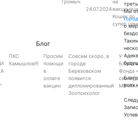
Громыч
на
треть
24.07.2024
вакцинац
Мы о
Кошек по
горо
супер цен
о мер
бездо
Таким
Блог
неско
Адекв
ПКС
Просим
Совсем скоро, в
У
будущ
РИ
Камышлов!!!
помощи
городе
Благот
КА
в
Березовском
Фонда 
Благо
оплате
появится
свою д
всех 
"
вакцин
дипломированный
МЕЧТА!
Зоопсихолог
След
Запис
Успев