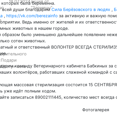
18.07.2024
акция от
 которых была беременна.
ию
"Зарницы"
т всей души благодарим
Сила Берёзовского в людях
,
Б
да
,
https://vk.com/berezainfo
за
активную и важную пом
е
оприятии. Ведь именно от жителей и их ответственно
мных животных в нашем городе.
 образом было уменьшено дальнейшее появление неже
лько сотен животных.
атный и ответственный ВОЛОНТЕР ВСЕГДА СТЕРИЛИЗУЕ
ее.
ворительного
«Подари
дарим команду Ветеринарного кабинета Бабкиных за с
оброту» есть
наших волонтёров, работавших слаженой командой с са
ующая массовая стерилизация состоится 15 СЕНТЯБРЯ
ь уже идёт полным ходом.
айте записаться 89002111445, количество мест всегда
Фотогалерея