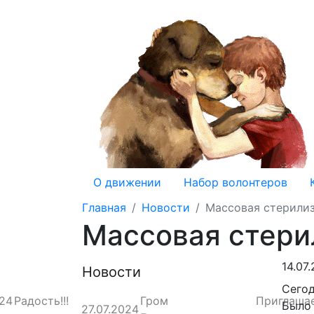
О движении
Набор волонтеров
Главная
Новости
Массовая стерили
Массовая стери
14.07
Новости
Сего
024
Радость!!!
Гром
Приглаша
Было
27.07.2024