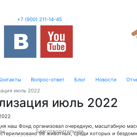
+7 (900) 211-14-45
Контакты
Вопрос-ответ
Блог
Новости
Отч
зация июль 2022
лизация июль 2022
.2022
дня наш
Фонд
организовал
очередную, масштабную мас
ем
Благотворительная
 стерилизовано 98
животных, среди которых и бездомн