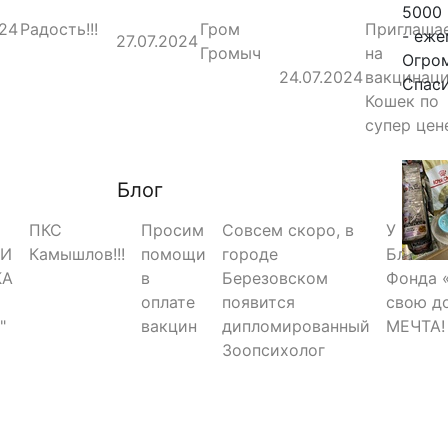
5000 
024
Радость!!!
Гром
Приглаша
- еже
27.07.2024
Громыч
на
Огро
24.07.2024
вакцинац
Спас
Кошек по
супер цен
Блог
ПКС
Просим
Совсем скоро, в
У
РИ
Камышлов!!!
помощи
городе
Благот
КА
в
Березовском
Фонда 
оплате
появится
свою д
"
вакцин
дипломированный
МЕЧТА!
Зоопсихолог