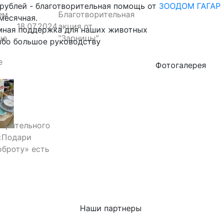
рублей - благотворительная помощь от
ЗООДОМ ГАГАР
ем
Благотворительная
месячная.
18.07.2024
акция от
мная поддержка для наших животных
ию
"Зарницы"
ибо большое руководству
е
Фотогалерея
ворительного
«Подари
оброту» есть
Наши партнеры