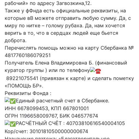
рабочий» по адресу Загвозкина,12.
Также у фФнда есть официальные реквизиты, на
которые вВ можете отправить любую сумму. Да, с
миру по нитке – голому рубаха. Да, нам хочется
верить в то, что в сердцах людей еще бьется
доброта.
Перечислять помощь можно на карту Сбербанка №
4817760186079251
Получатель Елена Владимировна Б. (финансовый
куратор группы ) или по телефону
89221075541 (привязан к карте) и сделать пометку
«ПОМОЩЬ БР».
Реквизиты Фонда :
Единый расчетный счет в Сбербанке.
ИНН 6678099453, КПП 667801001
ОГРН 1196658009767, БИК 046577674
РАСЧЁТНЫЙ СЧЁТ : 40703810616540004105
Кор/счет: 30101810500000000674
Назначение платежа: «Благотворительное