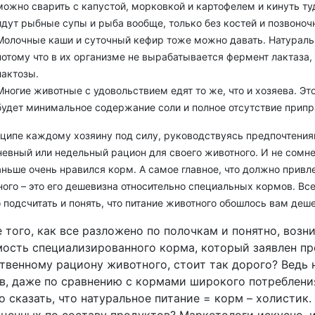
можно сварить с капустой, морковкой и картофелем и кинуть ту
идут рыбные супы и рыба вообще, только без костей и позвоноч
Молочные каши и суточный кефир тоже можно давать. Натураль
потому что в их организме не вырабатывается фермент лактаза
лактозы.
Многие животные с удовольствием едят то же, что и хозяева. Эт
будет минимальное содержание соли и полное отсутствие припр
нципе каждому хозяину под силу, руководствуясь предпочтения
евный или недельный рацион для своего животного. И не сомне
ньше очень нравился корм. А самое главное, что должно привле
ого – это его дешевизна относительно специальных кормов. Вс
подсчитать и понять, что питание животного обошлось вам деше
 того, как все разложено по полочкам и понятно, воз
ость специализированного корма, который заявлен пр
твенному рациону животного, стоит так дорого? Ведь 
в, даже по сравнению с кормами широкого потреблени
 сказать, что натуральное питание = корм – холистик.