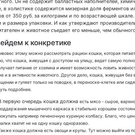
ного. Он не содержит балластных наполнителей, химич
, в холистике содержится мизерная доля ферментов ил
в от 350 руб. за килограмм и по возрастающей шкале.
 и размера упаковки. И как утверждают производители
итателен и животное съедает его меньше, чем обычног
ейдем к конкретике
ивовес этому можно рассмотреть рацион кошки, которая питает
о, что кошка, живущая с доступом на улицу, ведет самую полно
лучает питание от хозяина и имеет возможность ловить живнос
е и в активности животного. Другое дело, кошка, живущая без 
щении и гуляет только на поводке, в переноске-клетке или сидя
уть подробнее.
В первую очередь кошка должна
есть мясо - сырое, варено
поддержания мышечного каркаса в стабильно хорошем состояни
покупать например печеночную куриную колбасу. Благо, что цен
палки хватит не на одну кошку одноразово.
Также кошка должна есть овощи и крупы. Тут можно выйти из п