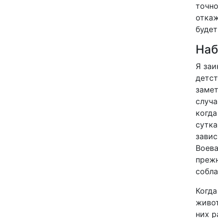
точно
откаж
будет
Наб
Я заи
детст
замет
случа
когда
сутка
завис
Воева
прежн
собла
Когда
живот
них р