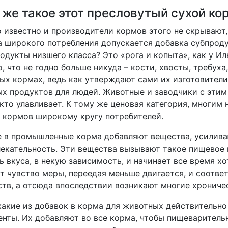
 же такое этот пресловутый сухой ко
 известно и производители кормов этого не скрывают,
 широкого потребления допускается добавка субпродук
одукты низшего класса? Это «рога и копыта», как у Ил
о, что не годно больше никуда – кости, хвосты, требуха,
ых кормах, ведь как утверждают сами их изготовители
х продуктов для людей. Животные и заводчики с этим 
кто улавливает. К тому же ценовая категория, многим 
 кормов широкому кругу потребителей.
 в промышленные корма добавляют вещества, усилива
екательность. Эти вещества вызывают такое пищевое 
ь вкуса, в некую зависимость, и начинает все время хо
т чувство меры, переедая меньше двигается, и соотв
тв, а отсюда впоследствии возникают многие хрониче
какие из добавок в корма для животных действительно 
нты. Их добавляют во все корма, чтобы пищеваритель