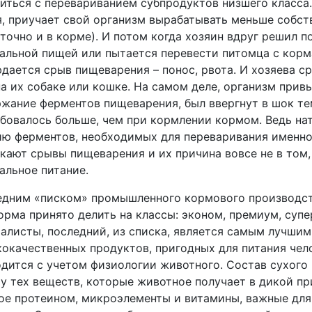
иться с перевариванием субпродуктов низшего класса.
, приучает свой организм вырабатывать меньше собст
точно и в корме). И потом когда хозяин вдруг решил 
альной пищей или пытается перевести питомца с корма
дается срыв пищеварения – понос, рвота. И хозяева ср
а их собаке или кошке. На самом деле, организм при
жание ферментов пищеварения, был ввергнут в шок те
бовалось больше, чем при кормлении кормом. Ведь на
ю ферментов, необходимых для переваривания именно
кают срывы пищеварения и их причина вовсе не в том,
альное питание.
дним «писком» промышленного кормового производств
орма принято делить на классы: эконом, премиум, суп
алисты, последний, из списка, является самым лучшим,
окачественных продуктов, пригодных для питания чел
дится с учетом физиологии животного. Состав сухого 
у тех веществ, которые животное получает в дикой пр
ое протеином, микроэлементы и витамины, важные для