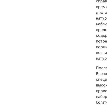
справ
время
доста
натур
наблю
вредн
содер
потре
порци
возни
натур
После
Все к
специ
высок
прово
набор
богат