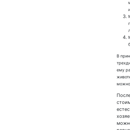
В при
трехдн
ему ра
животн
можно 
После
стоим
естес
хозяе
можно