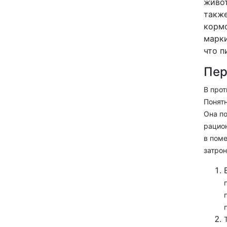
живот
также
кормо
марки
что п
Пер
В прот
Понятн
Она по
рацион
в поме
затрон