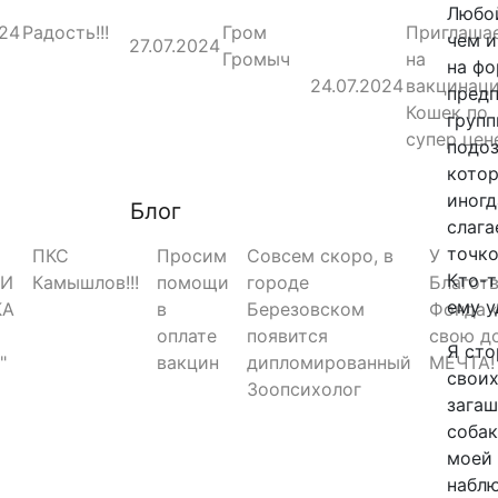
Любой
024
Радость!!!
Гром
Приглаша
чем и
27.07.2024
Громыч
на
на фо
24.07.2024
вакцинац
предп
Кошек по
групп
супер цен
подоз
котор
иногд
Блог
слага
точко
ПКС
Просим
Совсем скоро, в
У
Кто-т
РИ
Камышлов!!!
помощи
городе
Благот
ему у
КА
в
Березовском
Фонда 
оплате
появится
свою д
Я сто
"
вакцин
дипломированный
МЕЧТА!
своих
Зоопсихолог
загаш
собак
моей 
наблю