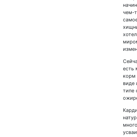
начин
чем-т
самое
хищни
хотел
миром
изме
Сейча
есть 
корм 
виде 
типе 
ожир
Карди
натур
много
усваи