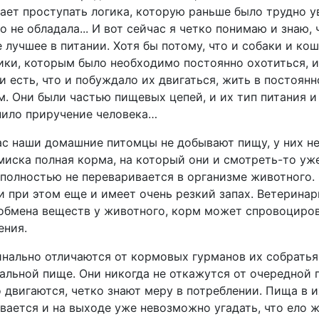
ает проступать логика, которую раньше было трудно ув
о не обладала... И вот сейчас я четко понимаю и знаю,
 лучшее в питании. Хотя бы потому, что и собаки и ко
ки, которым было необходимо постоянно охотиться, ис
и есть, что и побуждало их двигаться, жить в посто
. Они были частью пищевых цепей, и их тип питания 
нило приручение человека…
с наши домашние питомцы не добывают пищу, у них не
миска полная корма, на который они и смотреть-то уже
полностью не переваривается в организме животного.
и при этом еще и имеет очень резкий запах. Ветеринар
обмена веществ у животного, корм может спровоциров
ения.
нально отличаются от кормовых гурманов их собрать
альной пище. Они никогда не откажутся от очередной 
 двигаются, четко знают меру в потреблении. Пища в 
вается и на выходе уже невозможно угадать, что ело 