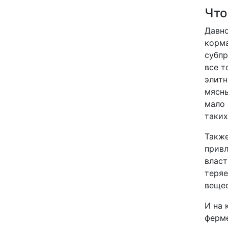
Что
Давно
корма
субпр
все т
элитн
мясны
мало 
таких
Также
привл
власт
теряе
вещес
И на 
ферме